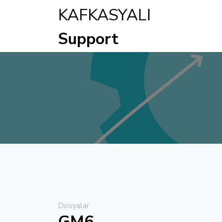
KAFKASYALI
Support
Dosyalar
GM6