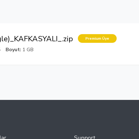
gle)_KAFKASYALI_.zip
Premium Üye
5
Boyut:
1 GB
lar
Support