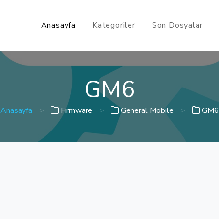
Anasayfa
Kategoriler
Son Dosyalar
GM6
Anasayfa
>
Firmware
>
General Mobile
>
GM6