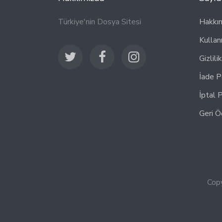
Türkiye'nin Dosya Sitesi
Hakkı
Kullan
Gizlili
İade P
İptal P
Geri Ö
Copy