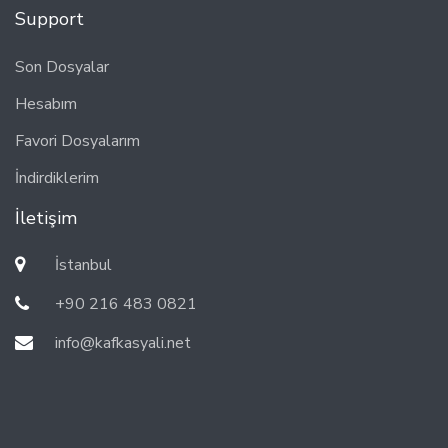
Support
Son Dosyalar
Hesabım
Favori Dosyalarım
İndirdiklerim
İletişim
İstanbul
+90 216 483 0821
info@kafkasyali.net