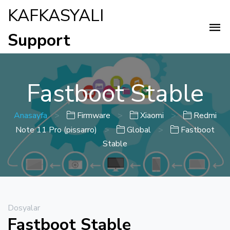
KAFKASYALI
Support
Fastboot Stable
Anasayfa
>
Firmware
>
Xiaomi
>
Redmi
Note 11 Pro (pissarro)
>
Global
>
Fastboot
Stable
Dosyalar
Fastboot Stable