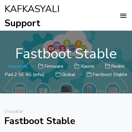
KAFKASYALI
Support
Fastboot Stable
Anasayfa
>
Firmware
>
Xiaomi
>
Redmi
Pad 2 SE 4G (erhu)
>
Global
>
Fastboot Stable
Dosyalar
Fastboot Stable