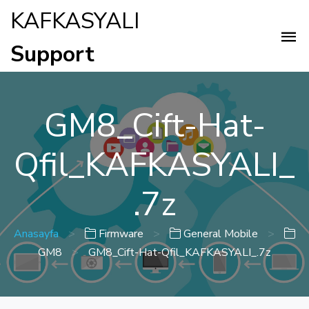
KAFKASYALI
Support
GM8_Cift-Hat-
Qfil_KAFKASYALI_
.7z
Anasayfa
>
Firmware
>
General Mobile
>
GM8
>
GM8_Cift-Hat-Qfil_KAFKASYALI_.7z