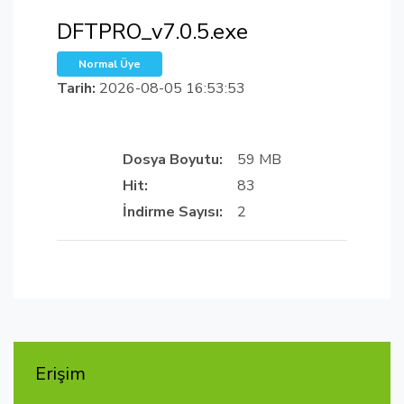
DFTPRO_v7.0.5.exe
Normal Üye
Tarih:
2026-08-05 16:53:53
Dosya Boyutu:
59 MB
Hit:
83
İndirme Sayısı:
2
Erişim