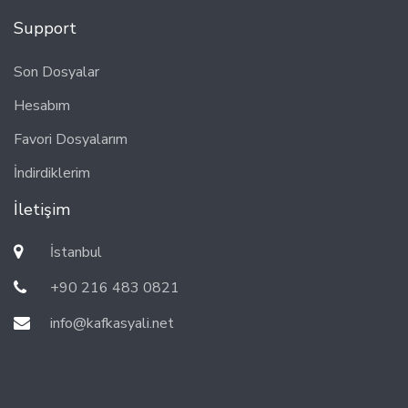
Support
Son Dosyalar
Hesabım
Favori Dosyalarım
İndirdiklerim
İletişim
İstanbul
+90 216 483 0821
info@kafkasyali.net