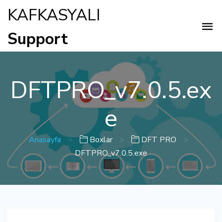
KAFKASYALI
Support
DFTPRO_v7.0.5.ex
e
Anasayfa
>
Boxlar
>
DFT PRO
>
DFTPRO_v7.0.5.exe