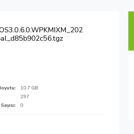
_OS3.0.6.0.WPKMIXM_202
bal_d85b902c56.tgz
Boyutu:
10.7 GB
297
 Sayısı:
0