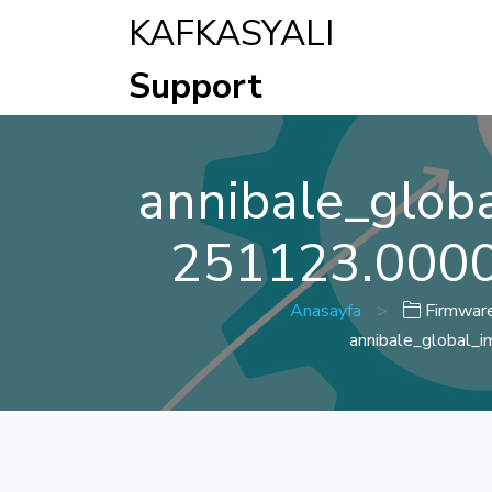
KAFKASYALI
Support
annibale_glo
251123.0000
Anasayfa
>
Firmwar
annibale_global