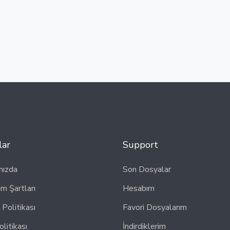
lar
Support
mızda
Son Dosyalar
ım Şartları
Hesabım
k Politikası
Favori Dosyalarım
olitikası
İndirdiklerim