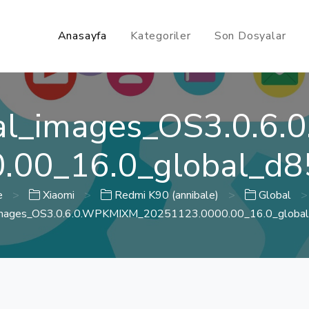
Anasayfa
Kategoriler
Son Dosyalar
bal_images_OS3.0.6
.00_16.0_global_d8
e
>
Xiaomi
>
Redmi K90 (annibale)
>
Global
>
_images_OS3.0.6.0.WPKMIXM_20251123.0000.00_16.0_globa