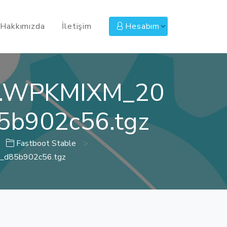
Hakkımızda
İletişim
Hesabım
.0.WPKMIXM_20
5b902c56.tgz
Fastboot Stable
>
l_d85b902c56.tgz