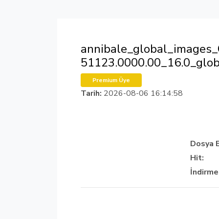
annibale_global_images
51123.0000.00_16.0_glo
Premium Üye
Tarih:
2026-08-06 16:14:58
Dosya 
Hit:
İndirme